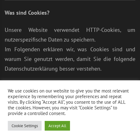
Was sind Cookies?
Unsere Website verwendet HTTP-Cookies, um
nutzerspezifische Daten zu speichern.
Im Folgenden erklären wir, was Cookies sind und
warum Sie genutzt werden, damit Sie die folgende
Datenschutzerklärung besser verstehen.
Immer wenn Sie durch das Internet surfen,
We use cookies on our website to give you the most relevant
verwenden Sie einen Browser. Bekannte Browser sind
experience by remembering your preferences and repeat
visits. By clicking “Accept All”, you consent to the use of ALL
beispielsweise Chrome, Safari, Firefox, Internet
the cookies. However, you may visit "Cookie Settings" to
provide a controlled consent.
Explorer und Microsoft Edge. Die meisten Websites
speichern kleine Text-Dateien in Ihrem Browser. Diese
Cookie Settings
Accept All
Dateien nennt man Cookies.