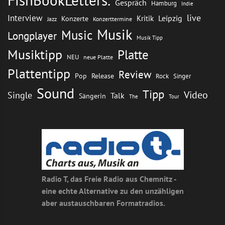
FishBookLetters.
Gespräch
Hamburg
Indie
live
Interview
Leipzig
Kritik
Konzerte
Jazz
Konzerttermine
Musik
Music
Longplayer
Musik Tipp
Musiktipp
Platte
NEU
neue Platte
Plattentipp
Review
Pop
Release
Rock
Singer
Sound
Tipp
Video
Single
Talk
Sängerin
The
Tour
Radio T, das Freie Radio aus Chemnitz -
eine echte Alternative zu den unzähligen
aber austauschbaren Formatradios.