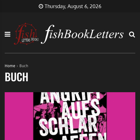
Skip
FishBookLetters
Musik,
Thursday, August 6, 2026
to
Film,
content
Buch…
Home
Buch
BUCH