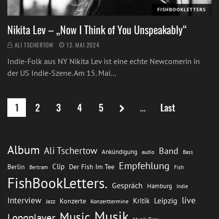
FISHBOOKLETTERS
Nikita Lev – „Now I Think of You Unspeakably“
ALI TSCHERTOW
12. MAI 2024
Indie-Folk aus NY Nikita Lev ist eine echte Newcomerin in
der US Indie-Szene. Am 15. Mai…
1
2
3
4
5
...
Last
Album
Ali Tschertow
Band
Ankündigung
audio
Bass
Empfehlung
Clip
Berlin
Der Fish Im Tee
Bertram
Fish
FishBookLetters.
Gespräch
Hamburg
Indie
live
Interview
Leipzig
Kritik
Konzerte
Jazz
Konzerttermine
Musik
Music
Longplayer