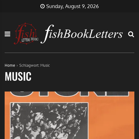
Skip
FishBookLetters
Musik,
Sunday, August 9, 2026
to
Film,
content
Buch…
Home
Schlagwort:
Music
MUSIC