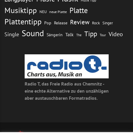
Musik Tipp
Musiktipp
Platte
NEU
neue Platte
Plattentipp
Review
Pop
Release
Rock
Singer
Sound
Tipp
Video
Single
Talk
Sängerin
The
Tour
Radio T, das Freie Radio aus Chemnitz -
eine echte Alternative zu den unzähligen
aber austauschbaren Formatradios.