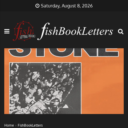
Skip
FishBookLetters
Musik,
Saturday, August 8, 2026
to
Film,
content
Buch…
Home
FishBookLetters