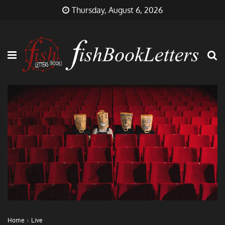
Skip
FishBookLetters
Musik,
Thursday, August 6, 2026
to
Film,
content
Buch…
Home
Live