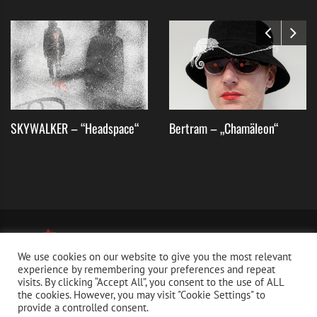
Parolen“, erklärt Sänger Chris Reardon. „Es sollte
poetisch, mehrdimensional und offen für
Interpretationen sein. Erst wenn man die Lyrics genau
liest und unseren Hintergrund kennt, erschließt sich
die volle Bedeutung. Solche Songs liebe ich –
besonders bei so sensiblen Themen.“
SKYWALKER – “Headspace“
Bertram – „Chamäleon“
We use cookies on our website to give you the most relevant
experience by remembering your preferences and repeat
visits. By clicking “Accept All”, you consent to the use of ALL
the cookies. However, you may visit "Cookie Settings" to
provide a controlled consent.