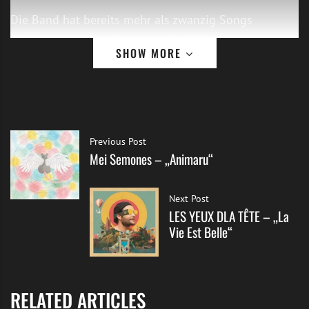
Die Band hat bereits mehr als zwanzig Songs
veröffentlicht. Gegründet wurde die Band vom in
SHOW MORE
Großbritannien geborenen Sänger Chris Reardon
(Gesang, Gitarre), der 2020 von London nach
Hamburg zog. Mit mit dabei sind Dizzy Suhlrie
(Schlagzeug) und Flo Kaninck (Gitarre) und inspiriert
Previous Post
ist ihre Musik von Hamburg, Ihrer neuen Stadt,
Mei Semones – „Animaru“
britischem Punk, Indie und Rock und Bands wie
IDLES, Hives, Soft Play, Bad Nerves, The Streets und
Next Post
Viagra Boys.
LES YEUX DLA TÊTE – „La
Vie Est Belle“
Die Single „Row She Said“, die heute am 21.05.2025
veröffentlicht wird sagt die Band: „Wir wollten einen
Song schreiben, der Haltung zeigt – aber ohne platte
RELATED ARTICLES