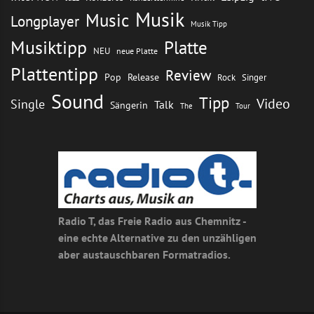
Musik
Music
Longplayer
Musik Tipp
Musiktipp
Platte
NEU
neue Platte
Plattentipp
Review
Pop
Release
Rock
Singer
Sound
Tipp
Video
Single
Talk
Sängerin
The
Tour
Radio T, das Freie Radio aus Chemnitz -
eine echte Alternative zu den unzähligen
aber austauschbaren Formatradios.