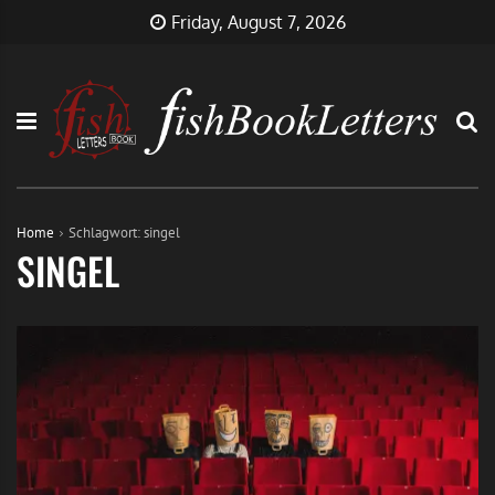
Skip
FishBookLetters
Musik,
Friday, August 7, 2026
to
Film,
content
Buch…
Home
Schlagwort:
singel
SINGEL