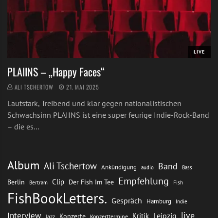
LIVE
PLAIINS – „Happy Faces“
ALI TSCHERTOW
21. MAI 2025
Lautstark, Treibend und klar gegen nationalistischen
Schwachsinn PLAIINS ist eine super feurige Indie-Rock-Band
– die es…
Album
Ali Tschertow
Band
Ankündigung
audio
Bass
Empfehlung
Clip
Berlin
Der Fish Im Tee
Bertram
Fish
FishBookLetters.
Gespräch
Hamburg
Indie
live
Interview
Leipzig
Kritik
Konzerte
Jazz
Konzerttermine