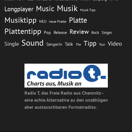
Musik
Music
Longplayer
Musik Tipp
Musiktipp
Platte
NEU
neue Platte
Plattentipp
Review
Pop
Release
Rock
Singer
Sound
Tipp
Video
Single
Talk
Sängerin
The
Tour
Radio T, das Freie Radio aus Chemnitz -
eine echte Alternative zu den unzähligen
aber austauschbaren Formatradios.