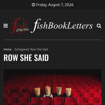
Skip
FishBookLetters
Musik,
Friday, August 7, 2026
to
Film,
content
Buch…
Home
Schlagwort:
Row She Said
ROW SHE SAID