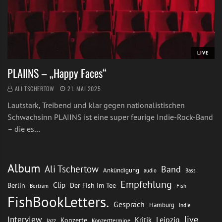
LIVE
PLAIINS – „Happy Faces“
ALI TSCHERTOW
21. MAI 2025
Lautstark, Treibend und klar gegen nationalistischen
Schwachsinn PLAIINS ist eine super feurige Indie-Rock-Band
– die es…
Album
Ali Tschertow
Band
Ankündigung
audio
Bass
Empfehlung
Clip
Berlin
Der Fish Im Tee
Bertram
Fish
FishBookLetters.
Gespräch
Hamburg
Indie
live
Interview
Leipzig
Kritik
Konzerte
Jazz
Konzerttermine