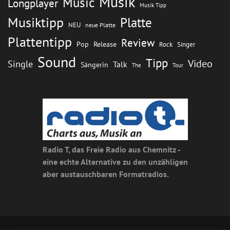
Musik
Music
Longplayer
Musik Tipp
Musiktipp
Platte
NEU
neue Platte
Plattentipp
Review
Pop
Release
Rock
Singer
Sound
Tipp
Video
Single
Talk
Sängerin
The
Tour
Radio T, das Freie Radio aus Chemnitz -
eine echte Alternative zu den unzähligen
aber austauschbaren Formatradios.