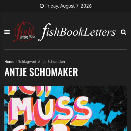
Skip
FishBookLetters
Musik,
Friday, August 7, 2026
to
Film,
content
Buch…
Home
Schlagwort:
Antje Schomaker
ANTJE SCHOMAKER