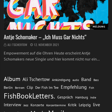
MELDUNG
Antje Schomaker – „Ich Muss Gar Nichts“
ALI TSCHERTOW
12. NOVEMBER 2021
Empowerment auf die Ohren Heute erscheint Antje
Schomakers neue Single und hier kommt nicht nur ein…
Album
Ali Tschertow
Band
Ankündigung
audio
Bass
Empfehlung
Clip
Berlin
Der Fish Im Tee
Bertram
Fish
FishBookLetters.
Gespräch
Hamburg
Indie
live
Interview
Leipzig
Kritik
Konzerte
Jazz
Konzerttermine