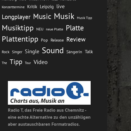
live
Leipzig
Kritik
Konzerttermine
Musik
Music
Longplayer
Musik Tipp
Musiktipp
Platte
NEU
neue Platte
Plattentipp
Review
Pop
Release
Sound
Single
Talk
Rock
Sängerin
Singer
Tipp
Video
The
Tour
Radio T, das Freie Radio aus Chemnitz -
eine echte Alternative zu den unzähligen
aber austauschbaren Formatradios.