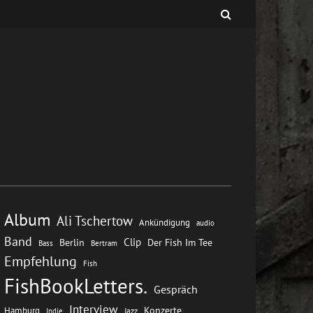
Album
Ali Tschertow
Ankündigung
audio
Band
Clip
Berlin
Der Fish Im Tee
Bass
Bertram
Empfehlung
Fish
FishBookLetters.
Gespräch
Interview
Konzerte
Hamburg
Jazz
Indie