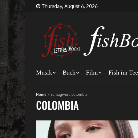
Skip
FishBookLetters
Musik,
Thursday, August 6, 2026
to
Film,
content
Buch…
Musik
Buch
Film
Fish im Tee
Home
Schlagwort:
colombia
COLOMBIA