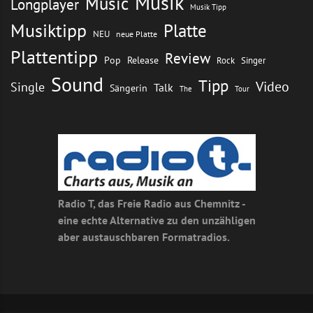
Musik
Music
Longplayer
Musik Tipp
Musiktipp
Platte
NEU
neue Platte
Plattentipp
Review
Pop
Release
Rock
Singer
Sound
Tipp
Video
Single
Talk
Sängerin
The
Tour
Radio T, das Freie Radio aus Chemnitz -
eine echte Alternative zu den unzähligen
aber austauschbaren Formatradios.