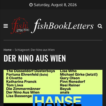
Skip
FishBookLetters
Musik,
Saturday, August 8, 2026
to
Film,
content
Buch…
Home
Schlagwort:
Der Nino aus Wien
DER NINO AUS WIEN