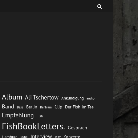
Album
Ali Tschertow
Ankündigung
audio
Band
Clip
Berlin
Der Fish Im Tee
Bass
Bertram
Empfehlung
Fish
FishBookLetters.
Gespräch
Interview
Konzerte
Hamburg
Jazz
Indie