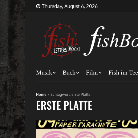
Skip
FishBookLetters
Musik,
Thursday, August 6, 2026
to
Film,
content
Buch…
Musik
Buch
Film
Fish im Tee
Home
Schlagwort:
erste Platte
ERSTE PLATTE