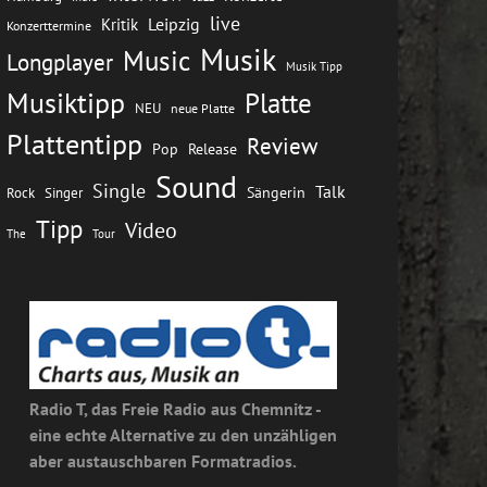
live
Leipzig
Kritik
Konzerttermine
Musik
Music
Longplayer
Musik Tipp
Musiktipp
Platte
NEU
neue Platte
Plattentipp
Review
Pop
Release
Sound
Single
Talk
Rock
Sängerin
Singer
Tipp
Video
The
Tour
Radio T, das Freie Radio aus Chemnitz -
eine echte Alternative zu den unzähligen
aber austauschbaren Formatradios.