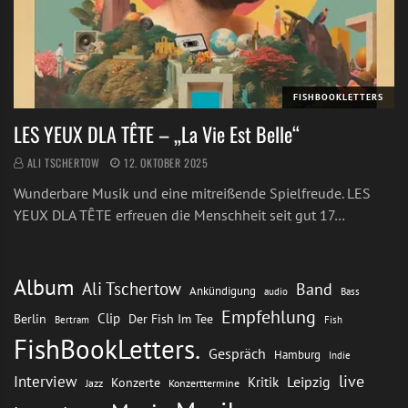
FISHBOOKLETTERS
LES YEUX DLA TÊTE – „La Vie Est Belle“
ALI TSCHERTOW
12. OKTOBER 2025
Wunderbare Musik und eine mitreißende Spielfreude. LES
YEUX DLA TÊTE erfreuen die Menschheit seit gut 17…
Album
Ali Tschertow
Band
Ankündigung
audio
Bass
Empfehlung
Clip
Berlin
Der Fish Im Tee
Bertram
Fish
FishBookLetters.
Gespräch
Hamburg
Indie
live
Interview
Leipzig
Kritik
Konzerte
Jazz
Konzerttermine