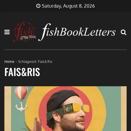
Skip
FishBookLetters
Musik,
Saturday, August 8, 2026
to
Film,
content
Buch…
Home
Schlagwort:
Fais&Ris
FAIS&RIS