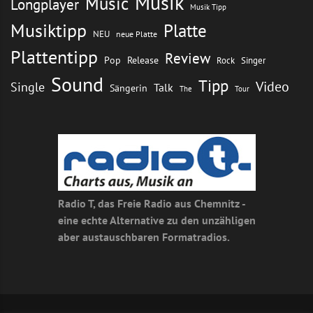
Musik
Music
Longplayer
Musik Tipp
Musiktipp
Platte
NEU
neue Platte
Plattentipp
Review
Pop
Release
Rock
Singer
Sound
Tipp
Video
Single
Talk
Sängerin
The
Tour
Radio T, das Freie Radio aus Chemnitz -
eine echte Alternative zu den unzähligen
aber austauschbaren Formatradios.