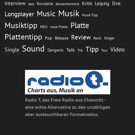
live
Interview
Leipzig
Kritik
Konzerte
Jazz
Konzerttermine
Musik
Music
Longplayer
Musik Tipp
Musiktipp
Platte
NEU
neue Platte
Plattentipp
Review
Pop
Release
Rock
Singer
Sound
Tipp
Video
Single
Talk
Sängerin
The
Tour
Radio T, das Freie Radio aus Chemnitz -
eine echte Alternative zu den unzähligen
aber austauschbaren Formatradios.