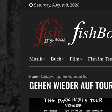
Skip
FishBookLetters
Musik,
Saturday, August 8, 2026
to
Film,
content
Buch…
Musik
Buch
Film
Fish im Tee
Home
Schlagwort:
gehen wieder auf Tour
GEHEN WIEDER AUF TOU