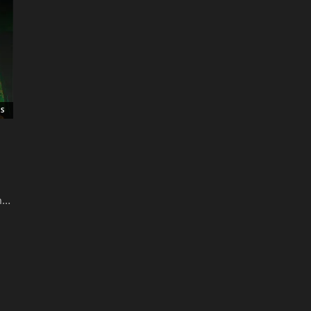
RS
en…