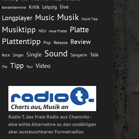
live
Leipzig
Kritik
Konzerttermine
Musik
Music
Longplayer
Musik Tipp
Musiktipp
Platte
NEU
neue Platte
Plattentipp
Review
Pop
Release
Sound
Single
Talk
Rock
Sängerin
Singer
Tipp
Video
The
Tour
Radio T, das Freie Radio aus Chemnitz -
eine echte Alternative zu den unzähligen
aber austauschbaren Formatradios.