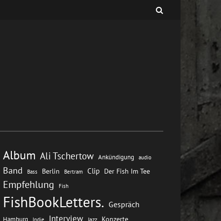
Album
Ali Tschertow
Ankündigung
audio
Band
Clip
Berlin
Der Fish Im Tee
Bass
Bertram
Empfehlung
Fish
FishBookLetters.
Gespräch
Interview
Konzerte
Hamburg
Jazz
Indie