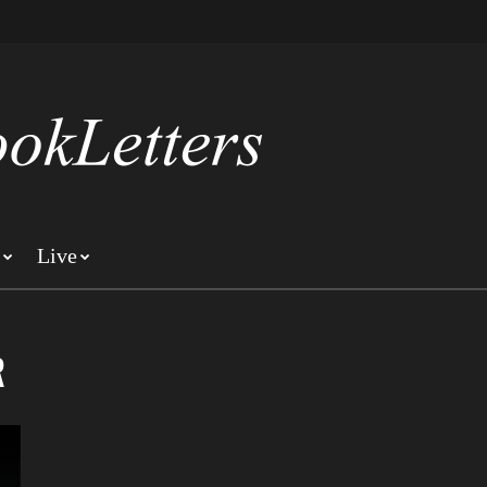
Live
R