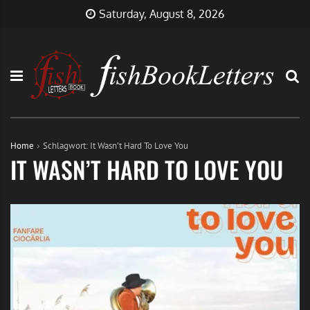
Skip
FishBookLetters
Musik,
Saturday, August 8, 2026
to
Film,
content
Buch…
Home
Schlagwort:
It Wasn’t Hard To Love You
IT WASN’T HARD TO LOVE YOU