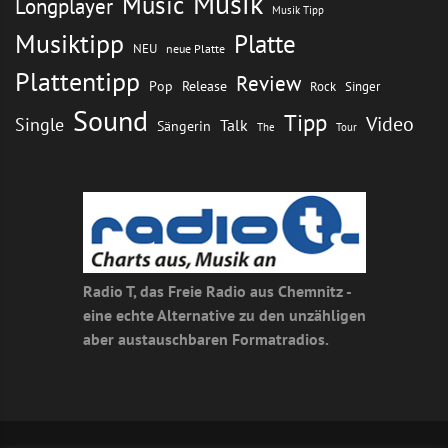
Musik
Music
Longplayer
Musik Tipp
Musiktipp
Platte
NEU
neue Platte
Plattentipp
Review
Pop
Release
Rock
Singer
Sound
Tipp
Video
Single
Talk
Sängerin
The
Tour
Radio T, das Freie Radio aus Chemnitz -
eine echte Alternative zu den unzähligen
aber austauschbaren Formatradios.