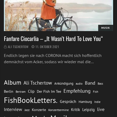
MUSIK
Fanfare Ciocarlia – „It Wasn’t Hard To Love You“
ALI TSCHERTOW
11. OKTOBER 2021
Endlich legen sie nach CORONA macht sich hoffentlich
demnächst vom Acker, sodass wir wieder mal die…
Album
Ali Tschertow
Band
Ankündigung
audio
Bass
Empfehlung
Clip
Berlin
Der Fish Im Tee
Bertram
Fish
FishBookLetters.
Gespräch
Hamburg
Indie
live
Interview
Leipzig
Kritik
Konzerte
Jazz
Konzerttermine