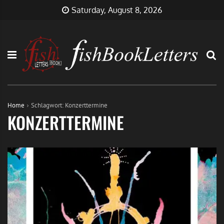
Skip
FishBookLetters
Musik,
Saturday, August 8, 2026
to
Film,
content
Buch…
Home
Schlagwort:
Konzerttermine
KONZERTTERMINE