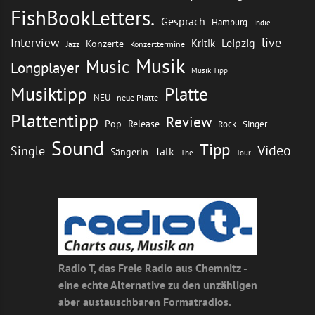
FishBookLetters.
Gespräch
Hamburg
Indie
live
Interview
Leipzig
Kritik
Konzerte
Jazz
Konzerttermine
Musik
Music
Longplayer
Musik Tipp
Musiktipp
Platte
NEU
neue Platte
Plattentipp
Review
Pop
Release
Rock
Singer
Sound
Tipp
Video
Single
Talk
Sängerin
The
Tour
Radio T, das Freie Radio aus Chemnitz -
eine echte Alternative zu den unzähligen
aber austauschbaren Formatradios.