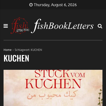
Skip
FishBookLetters
Musik,
Thursday, August 6, 2026
to
Film,
content
Buch…
Home
Schlagwort:
KUCHEN
KUCHEN