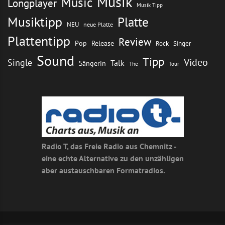
Musik
Music
Longplayer
Musik Tipp
Musiktipp
Platte
NEU
neue Platte
Plattentipp
Review
Pop
Release
Rock
Singer
Sound
Tipp
Video
Single
Talk
Sängerin
The
Tour
Radio T, das Freie Radio aus Chemnitz -
eine echte Alternative zu den unzähligen
aber austauschbaren Formatradios.