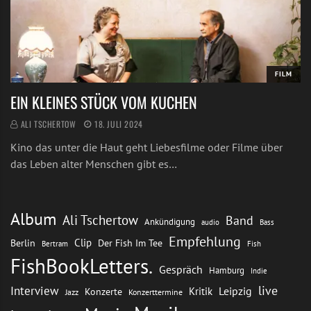
FILM
EIN KLEINES STÜCK VOM KUCHEN
ALI TSCHERTOW
18. JULI 2024
Kino das unter die Haut geht Liebesfilme oder Filme über
das Leben alter Menschen gibt es…
Album
Ali Tschertow
Band
Ankündigung
audio
Bass
Empfehlung
Clip
Berlin
Der Fish Im Tee
Bertram
Fish
FishBookLetters.
Gespräch
Hamburg
Indie
live
Interview
Leipzig
Kritik
Konzerte
Jazz
Konzerttermine