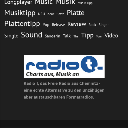
Musik
Music
Longplayer
Musik Tipp
Musiktipp
Platte
NEU
neue Platte
Plattentipp
Review
Pop
Release
Rock
Singer
Sound
Tipp
Video
Single
Talk
Sängerin
The
Tour
Radio T, das Freie Radio aus Chemnitz -
eine echte Alternative zu den unzähligen
aber austauschbaren Formatradios.