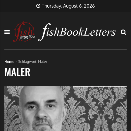
Skip
FishBookLetters
Musik,
Thursday, August 6, 2026
to
Film,
content
Buch…
Home
Schlagwort:
Maler
MALER