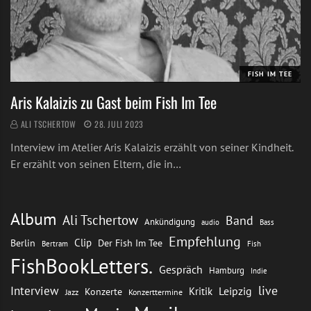
FISH IM TEE
Aris Kalaizis zu Gast beim Fish Im Tee
ALI TSCHERTOW
28. JULI 2023
Interview im Atelier Aris Kalaizis erzählt von seiner Kindheit.
Er erzählt von seinen Eltern, die in…
Album
Ali Tschertow
Band
Ankündigung
audio
Bass
Empfehlung
Clip
Berlin
Der Fish Im Tee
Bertram
Fish
FishBookLetters.
Gespräch
Hamburg
Indie
live
Interview
Leipzig
Kritik
Konzerte
Jazz
Konzerttermine