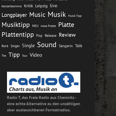
live
Leipzig
Kritik
Konzerttermine
Musik
Music
Longplayer
Musik Tipp
Musiktipp
Platte
NEU
neue Platte
Plattentipp
Review
Pop
Release
Sound
Single
Talk
Rock
Sängerin
Singer
Tipp
Video
The
Tour
Radio T, das Freie Radio aus Chemnitz -
eine echte Alternative zu den unzähligen
aber austauschbaren Formatradios.