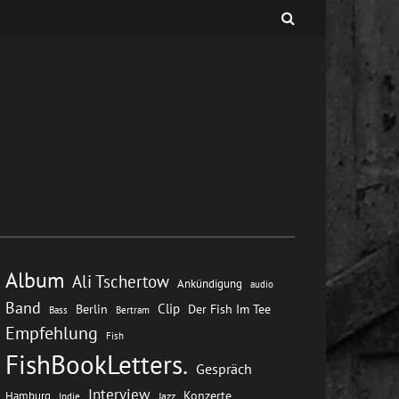
Album
Ali Tschertow
Ankündigung
audio
Band
Clip
Berlin
Der Fish Im Tee
Bass
Bertram
Empfehlung
Fish
FishBookLetters.
Gespräch
Interview
Konzerte
Hamburg
Jazz
Indie