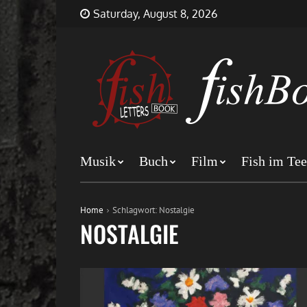
Skip
FishBookLetters
Musik,
Saturday, August 8, 2026
to
Film,
content
Buch…
Musik
Buch
Film
Fish im Tee
Home
Schlagwort:
Nostalgie
NOSTALGIE