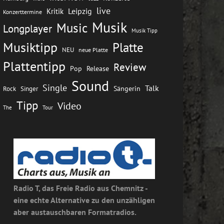
live
Leipzig
Kritik
Konzerttermine
Musik
Music
Longplayer
Musik Tipp
Musiktipp
Platte
NEU
neue Platte
Plattentipp
Review
Pop
Release
Sound
Single
Talk
Rock
Sängerin
Singer
Tipp
Video
The
Tour
Radio T, das Freie Radio aus Chemnitz -
eine echte Alternative zu den unzähligen
aber austauschbaren Formatradios.