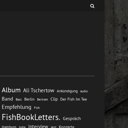
Album
Ali Tschertow
Ankündigung
audio
Band
Clip
Berlin
Der Fish Im Tee
Bass
Bertram
Empfehlung
Fish
FishBookLetters.
Gespräch
Interview
Konzerte
Hamburg
Jazz
Indie