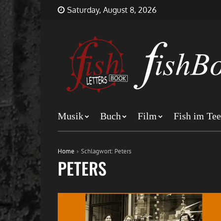
Skip
FishBookLetters
Musik,
Saturday, August 8, 2026
to
Film,
content
Buch…
Musik
Buch
Film
Fish im Tee
Home
Schlagwort:
Peters
PETERS