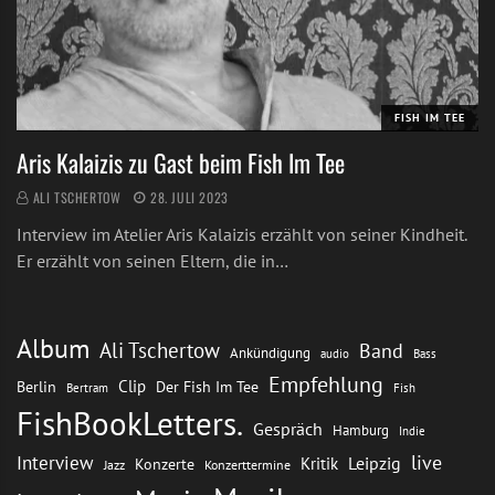
FISH IM TEE
Aris Kalaizis zu Gast beim Fish Im Tee
ALI TSCHERTOW
28. JULI 2023
Interview im Atelier Aris Kalaizis erzählt von seiner Kindheit.
Er erzählt von seinen Eltern, die in…
Album
Ali Tschertow
Band
Ankündigung
audio
Bass
Empfehlung
Clip
Berlin
Der Fish Im Tee
Bertram
Fish
FishBookLetters.
Gespräch
Hamburg
Indie
live
Interview
Leipzig
Kritik
Konzerte
Jazz
Konzerttermine