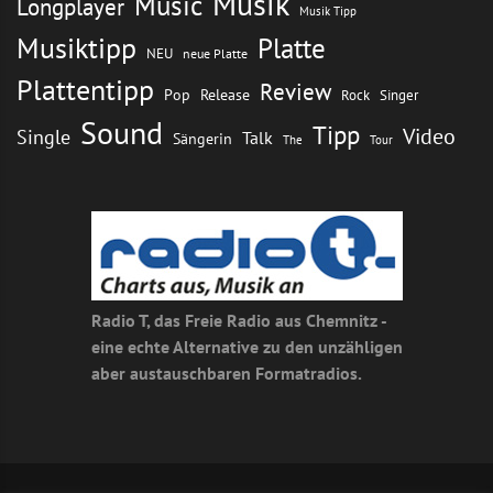
Musik
Music
Longplayer
Musik Tipp
Musiktipp
Platte
NEU
neue Platte
Plattentipp
Review
Pop
Release
Rock
Singer
Sound
Tipp
Video
Single
Talk
Sängerin
The
Tour
Radio T, das Freie Radio aus Chemnitz -
eine echte Alternative zu den unzähligen
aber austauschbaren Formatradios.