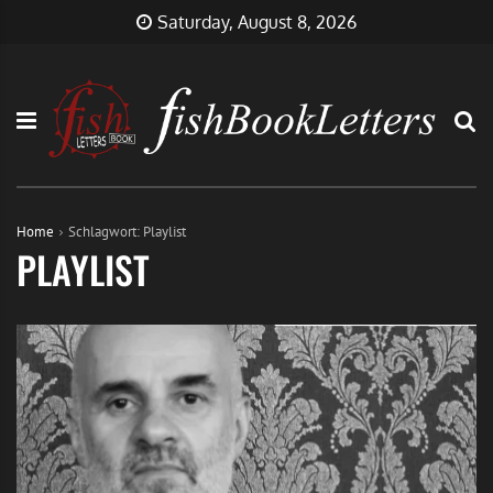
Skip
FishBookLetters
Musik,
Saturday, August 8, 2026
to
Film,
content
Buch…
Home
Schlagwort:
Playlist
PLAYLIST