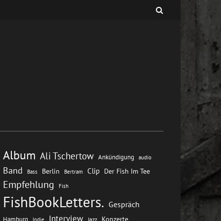
Album
Ali Tschertow
Ankündigung
audio
Band
Clip
Berlin
Der Fish Im Tee
Bass
Bertram
Empfehlung
Fish
FishBookLetters.
Gespräch
Interview
Konzerte
Hamburg
Jazz
Indie