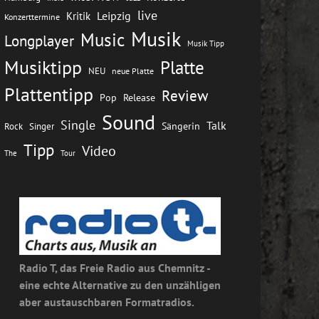
live
Leipzig
Kritik
Konzerttermine
Musik
Music
Longplayer
Musik Tipp
Musiktipp
Platte
NEU
neue Platte
Plattentipp
Review
Pop
Release
Sound
Single
Talk
Rock
Sängerin
Singer
Tipp
Video
The
Tour
Radio T, das Freie Radio aus Chemnitz -
eine echte Alternative zu den unzähligen
aber austauschbaren Formatradios.