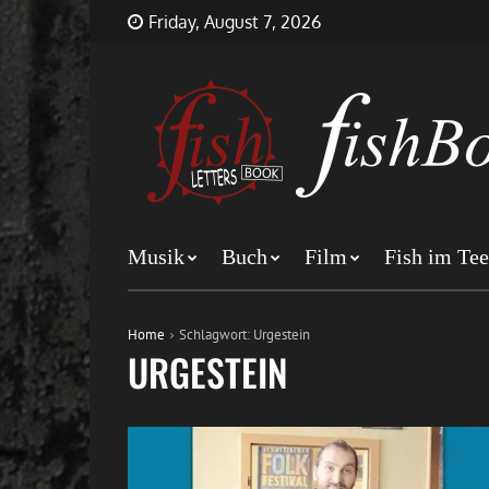
Skip
FishBookLetters
Musik,
Friday, August 7, 2026
to
Film,
content
Buch…
Musik
Buch
Film
Fish im Tee
Home
Schlagwort:
Urgestein
URGESTEIN