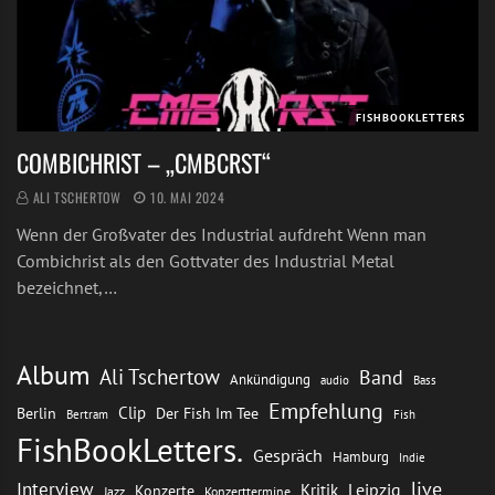
FISHBOOKLETTERS
COMBICHRIST – „CMBCRST“
ALI TSCHERTOW
10. MAI 2024
Wenn der Großvater des Industrial aufdreht Wenn man
Combichrist als den Gottvater des Industrial Metal
bezeichnet,…
Album
Ali Tschertow
Band
Ankündigung
audio
Bass
Empfehlung
Clip
Berlin
Der Fish Im Tee
Bertram
Fish
FishBookLetters.
Gespräch
Hamburg
Indie
live
Interview
Leipzig
Kritik
Konzerte
Jazz
Konzerttermine