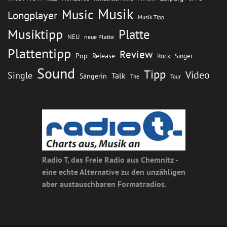
Musik
Music
Longplayer
Musik Tipp
Musiktipp
Platte
NEU
neue Platte
Plattentipp
Review
Pop
Release
Rock
Singer
Sound
Tipp
Video
Single
Talk
Sängerin
The
Tour
Radio T, das Freie Radio aus Chemnitz -
eine echte Alternative zu den unzähligen
aber austauschbaren Formatradios.