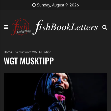
Skip
FishBookLetters
Musik,
Sunday, August 9, 2026
to
Film,
content
Buch…
Home
Schlagwort:
WGT Musktipp
WGT MUSKTIPP