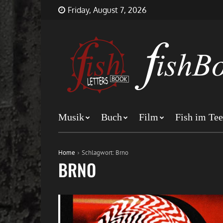
Skip
FishBookLetters
Musik,
Friday, August 7, 2026
to
Film,
content
Buch…
Musik
Buch
Film
Fish im Tee
Home
Schlagwort:
Brno
BRNO