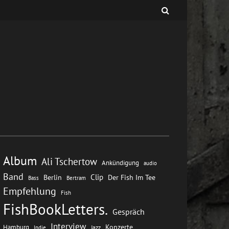
Album
Ali Tschertow
Ankündigung
audio
Band
Clip
Berlin
Der Fish Im Tee
Bass
Bertram
Empfehlung
Fish
FishBookLetters.
Gespräch
Interview
Konzerte
Hamburg
Jazz
Indie