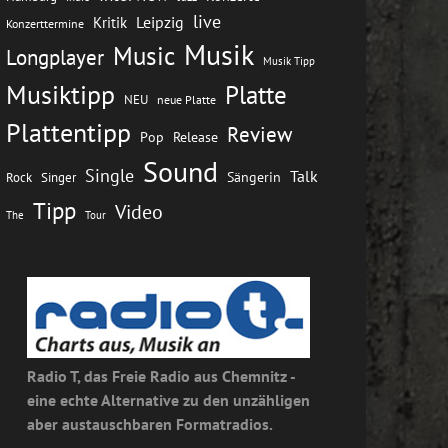
live
Leipzig
Kritik
Konzerttermine
Musik
Music
Longplayer
Musik Tipp
Musiktipp
Platte
NEU
neue Platte
Plattentipp
Review
Pop
Release
Sound
Single
Talk
Rock
Sängerin
Singer
Tipp
Video
The
Tour
Radio T, das Freie Radio aus Chemnitz -
eine echte Alternative zu den unzähligen
aber austauschbaren Formatradios.