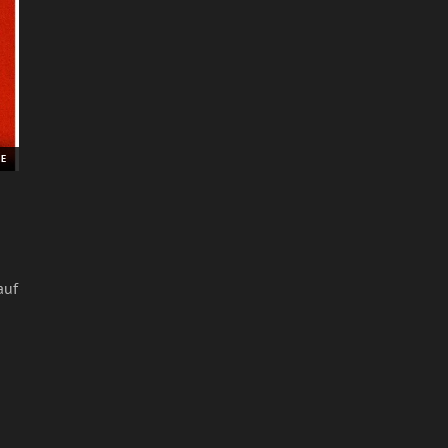
VE
auf