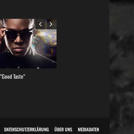
“Good Taste“
LOCATE S,1 – “Wicked Jaw“
DATENSCHUTZERKLÄRUNG
ÜBER UNS
MEDIADATEN