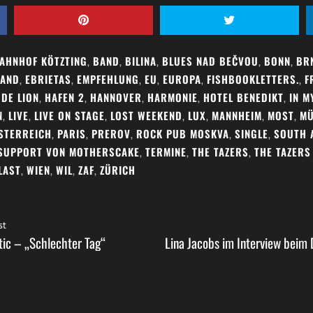
AHNHOF KÖTZTING
,
BAND
,
BILINA
,
BLUES NAD BEČVOU
,
BONN
,
BR
LAND
,
EBRIETAS
,
EMPFEHLUNG
,
EU
,
EUROPA
,
FISHBOOKLETTERS.
,
F
DE LION
,
HAFEN 2
,
HANNOVER
,
HARMONIE
,
HOTEL BENEDIKT
,
IN M
N
,
LIVE
,
LIVE ON STAGE
,
LOST WEEKEND
,
LUX
,
MANNHEIM
,
MOST
,
MÜ
STERREICH
,
PARIS
,
PREROV
,
ROCK PUB MOSKVA
,
SINGLE
,
SOUTH 
SUPPORT VON MOTHERSCAKE
,
TERMINE
,
THE TAZERS
,
THE TAZERS 
LAST
,
WIEN
,
WIL
,
ZAF
,
ZÜRICH
st
tic – „Schlechter Tag“
Lina Jacobs im Interview beim 