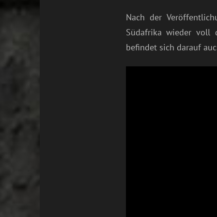
Nach der Veröffentlic
Südafrika wieder voll
befindet sich darauf auc