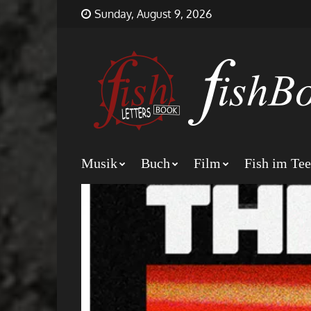
Skip
FishBookLetters
Musik,
Sunday, August 9, 2026
to
Film,
content
Buch…
Musik
Buch
Film
Fish im Tee