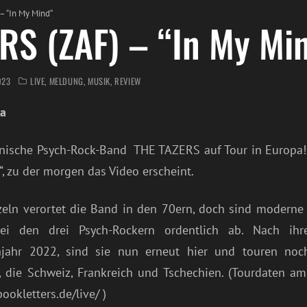
– “In My Mind“
RS (ZAF) – “In My Mi
023
LIVE
,
MELDUNG
,
MUSIK
,
REVIEW
ka
kanische Psych-Rock-Band THE TAZERS auf Tour in Europa!
, zu der morgen das Video erscheint.
zeln verortet die Band in den 70ern, doch sind moderne 
i den drei Psych-Rockern ordentlich ab. Nach ihrer
jahr 2022, sind sie nun erneut hier und touren no
h, die Schweiz, Frankreich und Tschechien. (Tourdaten a
bookletters.de/live/ )