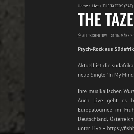
Home
Live
THE TAZERS (ZAF) 
THE TAZE
ALI TSCHERTOW
15. MÄRZ 2
Psych-Rock aus Südafri
Aktuell ist die südafri
neue Single “In My Mind“
Ihre musikalischen Wur
Auch Live geht es be
Europatournee im Früh
Deutschland, Österreic
unter Live – https://fish