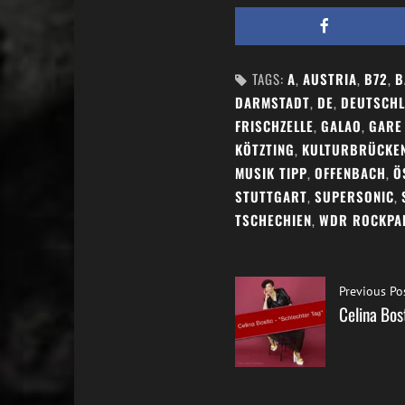
TAGS:
A
,
AUSTRIA
,
B72
,
B
DARMSTADT
,
DE
,
DEUTSCH
FRISCHZELLE
,
GALAO
,
GARE 
KÖTZTING
,
KULTURBRÜCKE
MUSIK TIPP
,
OFFENBACH
,
Ö
STUTTGART
,
SUPERSONIC
,
TSCHECHIEN
,
WDR ROCKPA
Previous Po
Celina Bos