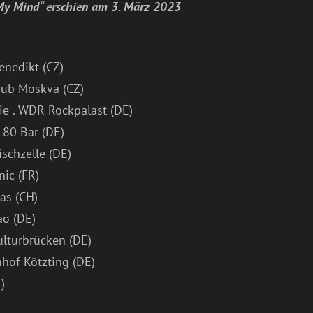
My Mind“ erschien am 3. März 2023
enedikt (CZ)
 pub Moskva (CZ)
ie . WDR Rockpalast (DE)
180 Bar (DE)
ischzelle (DE)
nic (FR)
tas (CH)
ao (DE)
lturbrücken (DE)
nhof Kötzting (DE)
)