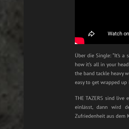
Über die Single: “It’s 
how it’s all in your hea
the band tackle heavy wo
easy to get wrapped up 
THE TAZERS sind live e
einlässt, dann wird 
Zufriedenheit aus dem K