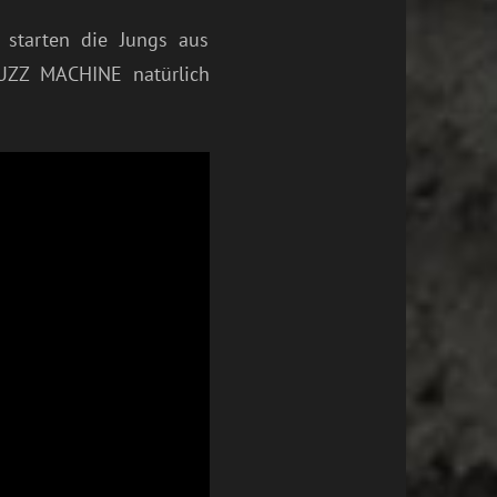
 starten die Jungs aus
FUZZ MACHINE natürlich