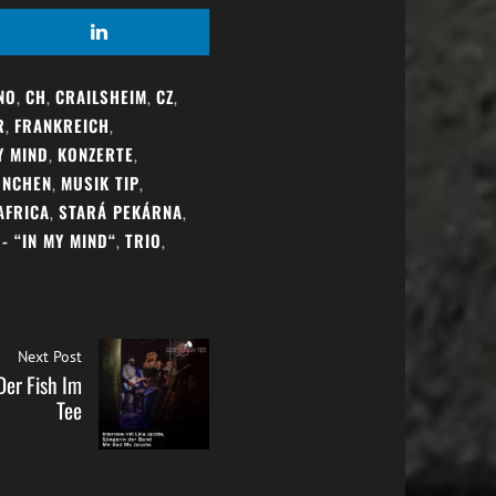
NO
,
CH
,
CRAILSHEIM
,
CZ
,
R
,
FRANKREICH
,
Y MIND
,
KONZERTE
,
NCHEN
,
MUSIK TIP
,
AFRICA
,
STARÁ PEKÁRNA
,
- “IN MY MIND“
,
TRIO
,
Next Post
Der Fish Im
Tee