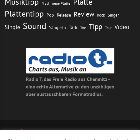
Musiktipp
Platte
NEU
neue Platte
Plattentipp
Review
Pop
Release
Rock
Singer
Sound
Tipp
Video
Single
Talk
Sängerin
The
Tour
Radio T, das Freie Radio aus Chemnitz -
eine echte Alternative zu den unzähligen
aber austauschbaren Formatradios.