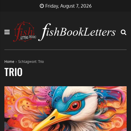
Skip
FishBookLetters
Musik,
Friday, August 7, 2026
to
Film,
content
Buch…
Home
Schlagwort:
Trio
TRIO