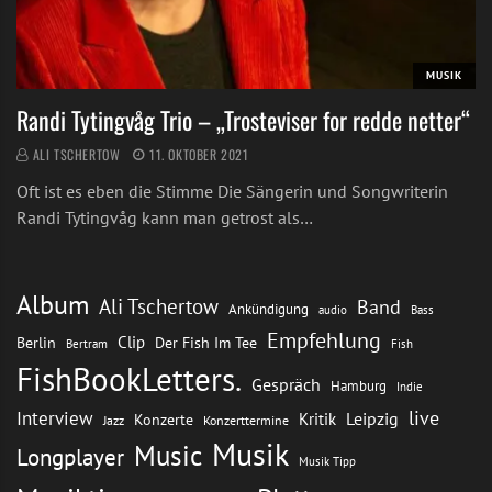
MUSIK
Randi Tytingvåg Trio – „Trosteviser for redde netter“
ALI TSCHERTOW
11. OKTOBER 2021
Oft ist es eben die Stimme Die Sängerin und Songwriterin
Randi Tytingvåg kann man getrost als…
Album
Ali Tschertow
Band
Ankündigung
audio
Bass
Empfehlung
Clip
Berlin
Der Fish Im Tee
Bertram
Fish
FishBookLetters.
Gespräch
Hamburg
Indie
live
Interview
Leipzig
Kritik
Konzerte
Jazz
Konzerttermine
Musik
Music
Longplayer
Musik Tipp