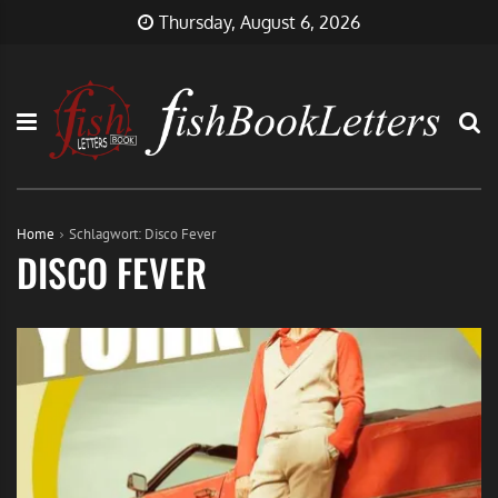
Skip
FishBookLetters
Musik,
Thursday, August 6, 2026
to
Film,
content
Buch…
Home
Schlagwort:
Disco Fever
DISCO FEVER