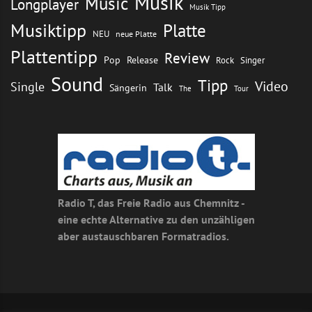
Musik
Music
Longplayer
Musik Tipp
Musiktipp
Platte
NEU
neue Platte
Plattentipp
Review
Pop
Release
Rock
Singer
Sound
Tipp
Video
Single
Talk
Sängerin
The
Tour
Radio T, das Freie Radio aus Chemnitz -
eine echte Alternative zu den unzähligen
aber austauschbaren Formatradios.