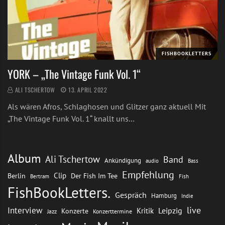
FISHBOOKLETTERS
YORK – „The Vintage Funk Vol. 1“
ALI TSCHERTOW
13. APRIL 2022
Als wären Afros, Schlaghosen und Glitzer ganz aktuell Mit
„The Vintage Funk Vol. 1“ knallt uns…
Album
Ali Tschertow
Band
Ankündigung
audio
Bass
Empfehlung
Clip
Berlin
Der Fish Im Tee
Bertram
Fish
FishBookLetters.
Gespräch
Hamburg
Indie
live
Interview
Leipzig
Kritik
Konzerte
Jazz
Konzerttermine