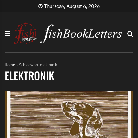
Skip
FishBookLetters
Musik,
Thursday, August 6, 2026
to
Film,
content
Buch…
Home
Schlagwort:
elektronik
ELEKTRONIK