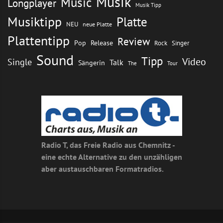
Musik
Music
Longplayer
Musik Tipp
Musiktipp
Platte
NEU
neue Platte
Plattentipp
Review
Pop
Release
Rock
Singer
Sound
Tipp
Video
Single
Talk
Sängerin
The
Tour
Radio T, das Freie Radio aus Chemnitz -
eine echte Alternative zu den unzähligen
aber austauschbaren Formatradios.