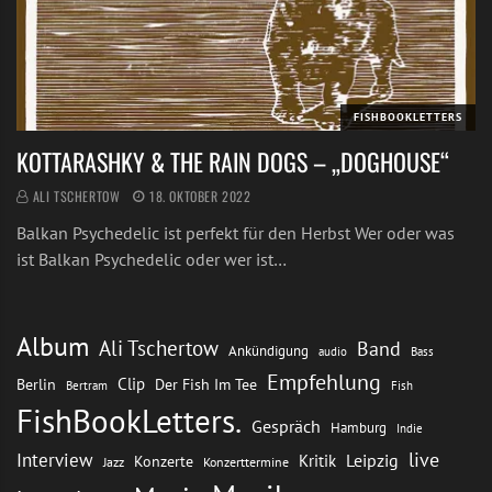
FISHBOOKLETTERS
KOTTARASHKY & THE RAIN DOGS – „DOGHOUSE“
ALI TSCHERTOW
18. OKTOBER 2022
Balkan Psychedelic ist perfekt für den Herbst Wer oder was
ist Balkan Psychedelic oder wer ist…
Album
Ali Tschertow
Band
Ankündigung
audio
Bass
Empfehlung
Clip
Berlin
Der Fish Im Tee
Bertram
Fish
FishBookLetters.
Gespräch
Hamburg
Indie
live
Interview
Leipzig
Kritik
Konzerte
Jazz
Konzerttermine