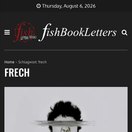
Skip
FishBookLetters
Musik,
Thursday, August 6, 2026
to
Film,
content
Buch…
Home
Schlagwort:
frech
FRECH