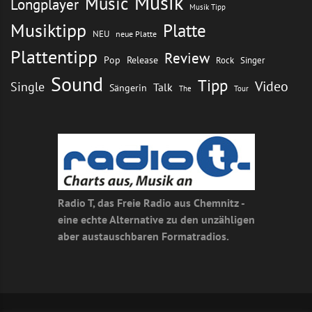
Musik
Music
Longplayer
Musik Tipp
Musiktipp
Platte
NEU
neue Platte
Plattentipp
Review
Pop
Release
Rock
Singer
Sound
Tipp
Video
Single
Talk
Sängerin
The
Tour
Radio T, das Freie Radio aus Chemnitz -
eine echte Alternative zu den unzähligen
aber austauschbaren Formatradios.