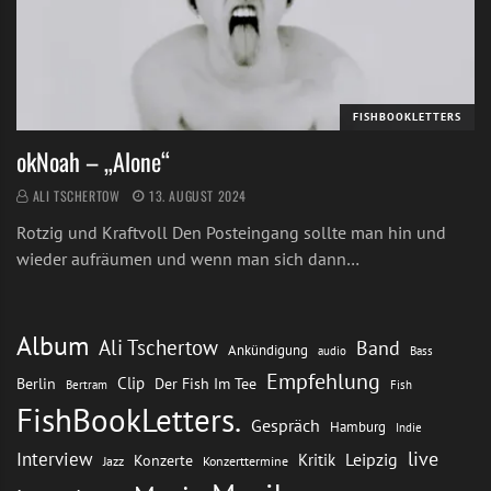
FISHBOOKLETTERS
okNoah – „Alone“
ALI TSCHERTOW
13. AUGUST 2024
Rotzig und Kraftvoll Den Posteingang sollte man hin und
wieder aufräumen und wenn man sich dann…
Album
Ali Tschertow
Band
Ankündigung
audio
Bass
Empfehlung
Clip
Berlin
Der Fish Im Tee
Bertram
Fish
FishBookLetters.
Gespräch
Hamburg
Indie
live
Interview
Leipzig
Kritik
Konzerte
Jazz
Konzerttermine