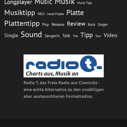
Musik
Music
Longplayer
Musik Tipp
Musiktipp
Platte
NEU
neue Platte
Plattentipp
Review
Pop
Release
Rock
Singer
Sound
Tipp
Video
Single
Talk
Sängerin
The
Tour
Radio T, das Freie Radio aus Chemnitz -
eine echte Alternative zu den unzähligen
aber austauschbaren Formatradios.