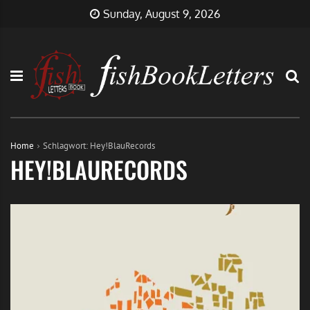
Skip
FishBookLetters
Musik,
Sunday, August 9, 2026
to
Film,
content
Buch…
Home
Schlagwort:
Hey!BlauRecords
HEY!BLAURECORDS