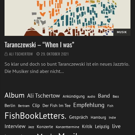
MUSIK
Taranczewski – “When I was”
ALI TSCHERTOW
29. OKTOBER 2021
So klar und doch so bunt Taranczewski ist ein neues Jazztrio.
Die Musiker sind aber nicht…
Album
Ali Tschertow
Band
Ankündigung
audio
Bass
Empfehlung
Clip
Berlin
Der Fish Im Tee
Bertram
Fish
FishBookLetters.
Gespräch
Hamburg
Indie
live
Interview
Leipzig
Kritik
Konzerte
Jazz
Konzerttermine