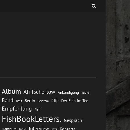
Album
Ali Tschertow
Ankündigung
audio
Band
Clip
Berlin
Der Fish Im Tee
Bass
Bertram
Empfehlung
Fish
FishBookLetters.
Gespräch
Interview
Konzerte
Hamburg
Jazz
Indie