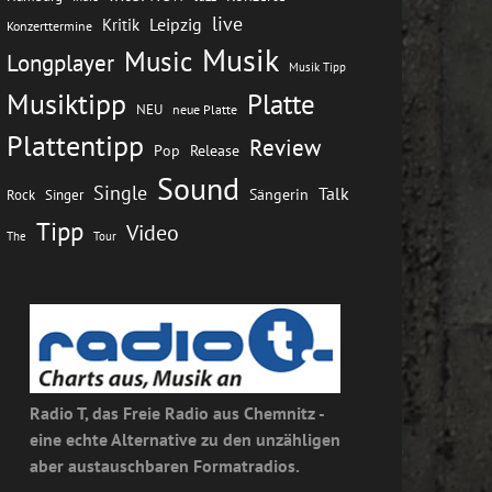
live
Leipzig
Kritik
Konzerttermine
Musik
Music
Longplayer
Musik Tipp
Musiktipp
Platte
NEU
neue Platte
Plattentipp
Review
Pop
Release
Sound
Single
Talk
Rock
Sängerin
Singer
Tipp
Video
The
Tour
Radio T, das Freie Radio aus Chemnitz -
eine echte Alternative zu den unzähligen
aber austauschbaren Formatradios.