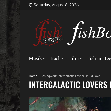
Skip
FishBookLetters
Musik,
Saturday, August 8, 2026
to
Film,
content
Buch…
Musik
Buch
Film
Fish im Tee
Home
Schlagwort:
Intergalactic Lovers Liquid Love
INTERGALACTIC LOVERS 