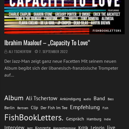
FISHBOOKLETTERS
Ibrahim Maalouf – „Capacity To Love“
ALI TSCHERTOW
7. SEPTEMBER 2022
Der Jazz-Man zeigt ganz neue Facetten Mit seinem neuen
Album begibt sich der libanesisch-französische Trompeter
auf…
Album
Ali Tschertow
Band
Ankündigung
audio
Bass
Empfehlung
Clip
Berlin
Der Fish Im Tee
Bertram
Fish
FishBookLetters.
Gespräch
Hamburg
Indie
live
Interview
Leipzig
Kritik
Konzerte
Jazz
Konzerttermine