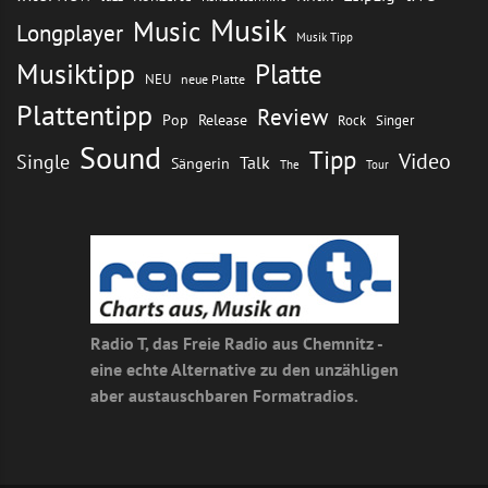
Musik
Music
Longplayer
Musik Tipp
Musiktipp
Platte
NEU
neue Platte
Plattentipp
Review
Pop
Release
Rock
Singer
Sound
Tipp
Video
Single
Talk
Sängerin
The
Tour
Radio T, das Freie Radio aus Chemnitz -
eine echte Alternative zu den unzähligen
aber austauschbaren Formatradios.