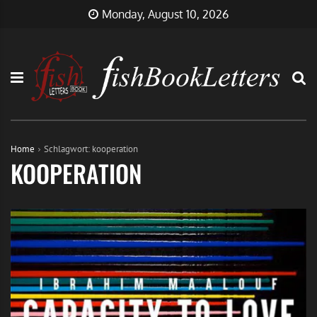
Skip
FishBookLetters
Musik,
Monday, August 10, 2026
to
Film,
content
Buch…
Home
Schlagwort:
kooperation
KOOPERATION