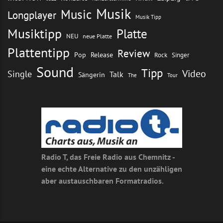
Musik
Music
Longplayer
Musik Tipp
Musiktipp
Platte
NEU
neue Platte
Plattentipp
Review
Pop
Release
Rock
Singer
Sound
Tipp
Video
Single
Talk
Sängerin
The
Tour
Radio T, das Freie Radio aus Chemnitz -
eine echte Alternative zu den unzähligen
aber austauschbaren Formatradios.