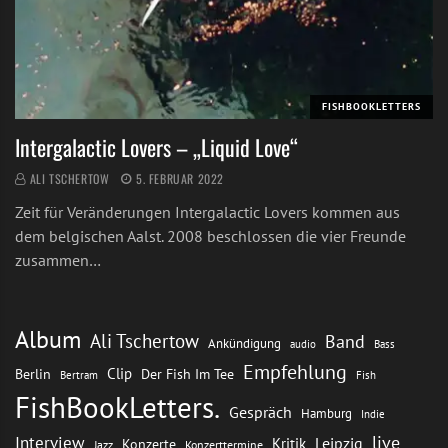
FISHBOOKLETTERS
Intergalactic Lovers – „Liquid Love“
ALI TSCHERTOW
5. FEBRUAR 2022
Zeit für Veränderungen Intergalactic Lovers kommen aus
dem belgischen Aalst. 2008 beschlossen die vier Freunde
zusammen…
Album
Ali Tschertow
Band
Ankündigung
audio
Bass
Empfehlung
Clip
Berlin
Der Fish Im Tee
Bertram
Fish
FishBookLetters.
Gespräch
Hamburg
Indie
live
Interview
Leipzig
Kritik
Konzerte
Jazz
Konzerttermine