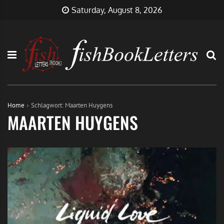
Skip
FishBookLetters
Musik,
Saturday, August 8, 2026
to
Film,
content
Buch…
Home
Schlagwort:
Maarten Huygens
MAARTEN HUYGENS