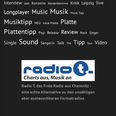
live
Interview
Leipzig
Kritik
Konzerte
Jazz
Konzerttermine
Musik
Music
Longplayer
Musik Tipp
Musiktipp
Platte
NEU
neue Platte
Plattentipp
Review
Pop
Release
Rock
Singer
Sound
Tipp
Video
Single
Talk
Sängerin
The
Tour
Radio T, das Freie Radio aus Chemnitz -
eine echte Alternative zu den unzähligen
aber austauschbaren Formatradios.