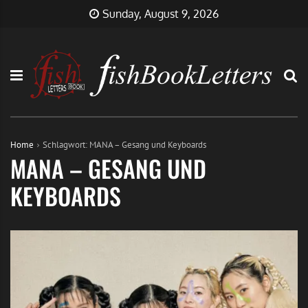
Skip
FishBookLetters
Musik,
Sunday, August 9, 2026
to
Film,
content
Buch…
Home
Schlagwort:
MANA – Gesang und Keyboards
MANA – GESANG UND
KEYBOARDS