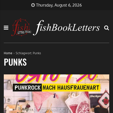
Skip
FishBookLetters
Musik,
Thursday, August 6, 2026
to
Film,
content
Buch…
Home
Schlagwort:
Punks
PUNKS