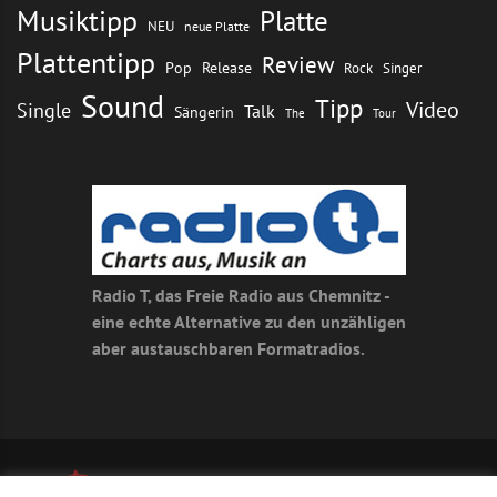
Musiktipp
Platte
NEU
neue Platte
Plattentipp
Review
Pop
Release
Rock
Singer
Sound
Tipp
Video
Single
Talk
Sängerin
The
Tour
Radio T, das Freie Radio aus Chemnitz -
eine echte Alternative zu den unzähligen
aber austauschbaren Formatradios.