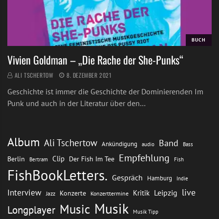
BUCH
Vivien Goldman – „Die Rache der She-Punks“
ALI TSCHERTOW
8. DEZEMBER 2021
Geschichte ist immer die Geschichte der Dominierenden Im
Punk und auch in der Literatur über den…
Album
Ali Tschertow
Band
Ankündigung
audio
Bass
Empfehlung
Clip
Berlin
Der Fish Im Tee
Bertram
Fish
FishBookLetters.
Gespräch
Hamburg
Indie
live
Interview
Leipzig
Kritik
Konzerte
Jazz
Konzerttermine
Musik
Music
Longplayer
Musik Tipp