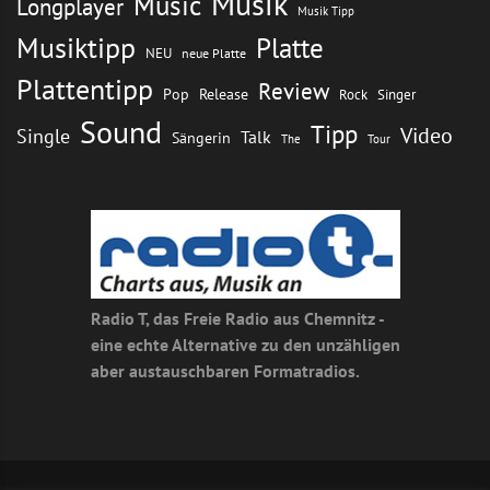
Musik
Music
Longplayer
Musik Tipp
Musiktipp
Platte
NEU
neue Platte
Plattentipp
Review
Pop
Release
Rock
Singer
Sound
Tipp
Video
Single
Talk
Sängerin
The
Tour
Radio T, das Freie Radio aus Chemnitz -
eine echte Alternative zu den unzähligen
aber austauschbaren Formatradios.