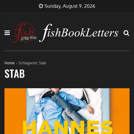
Skip
FishBookLetters
Musik,
Sunday, August 9, 2026
to
Film,
content
Buch…
Home
Schlagwort:
Stab
STAB