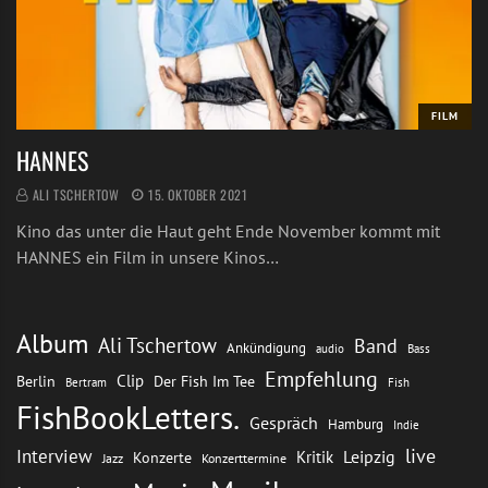
FILM
HANNES
ALI TSCHERTOW
15. OKTOBER 2021
Kino das unter die Haut geht Ende November kommt mit
HANNES ein Film in unsere Kinos…
Album
Ali Tschertow
Band
Ankündigung
audio
Bass
Empfehlung
Clip
Berlin
Der Fish Im Tee
Bertram
Fish
FishBookLetters.
Gespräch
Hamburg
Indie
live
Interview
Leipzig
Kritik
Konzerte
Jazz
Konzerttermine