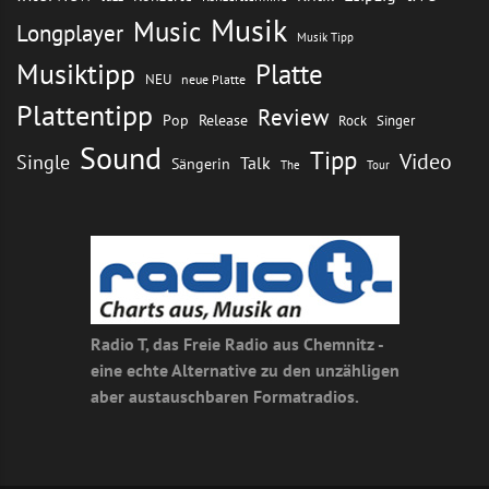
Musik
Music
Longplayer
Musik Tipp
Musiktipp
Platte
NEU
neue Platte
Plattentipp
Review
Pop
Release
Rock
Singer
Sound
Tipp
Video
Single
Talk
Sängerin
The
Tour
Radio T, das Freie Radio aus Chemnitz -
eine echte Alternative zu den unzähligen
aber austauschbaren Formatradios.