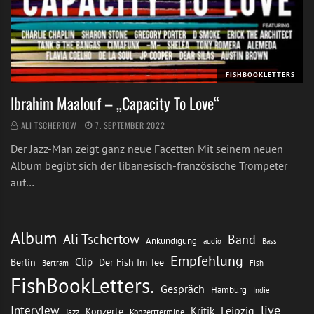
FISHBOOKLETTERS
Ibrahim Maalouf – „Capacity To Love“
ALI TSCHERTOW
7. SEPTEMBER 2022
Der Jazz-Man zeigt ganz neue Facetten Mit seinem neuen
Album begibt sich der libanesisch-französische Trompeter
auf…
Album
Ali Tschertow
Band
Ankündigung
audio
Bass
Empfehlung
Clip
Berlin
Der Fish Im Tee
Bertram
Fish
FishBookLetters.
Gespräch
Hamburg
Indie
live
Interview
Leipzig
Kritik
Konzerte
Jazz
Konzerttermine