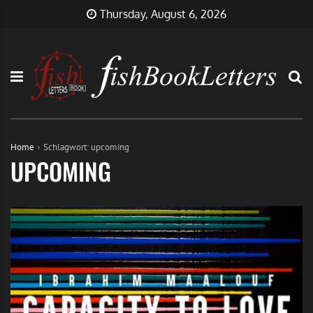
Skip
FishBookLetters
Musik,
Thursday, August 6, 2026
to
Film,
content
Buch…
Home
Schlagwort:
upcoming
UPCOMING