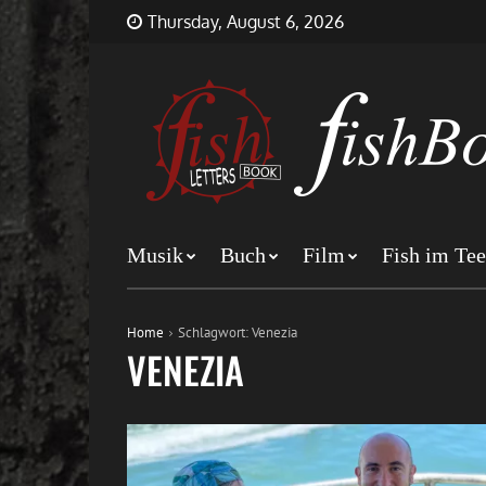
Skip
FishBookLetters
Musik,
Thursday, August 6, 2026
to
Film,
content
Buch…
Musik
Buch
Film
Fish im Tee
Home
Schlagwort:
Venezia
VENEZIA