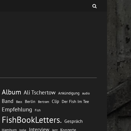
Album
Ali Tschertow
Ankündigung
audio
Band
Clip
Berlin
Der Fish Im Tee
Bass
Bertram
Empfehlung
Fish
FishBookLetters.
Gespräch
Interview
Konzerte
Hamburg
Jazz
Indie