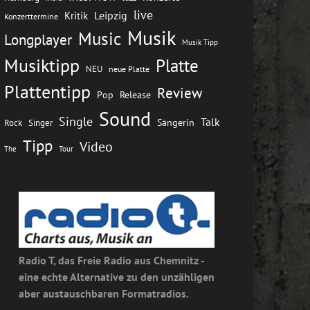
live
Leipzig
Kritik
Konzerttermine
Musik
Music
Longplayer
Musik Tipp
Musiktipp
Platte
NEU
neue Platte
Plattentipp
Review
Pop
Release
Sound
Single
Talk
Rock
Sängerin
Singer
Tipp
Video
The
Tour
Radio T, das Freie Radio aus Chemnitz -
eine echte Alternative zu den unzähligen
aber austauschbaren Formatradios.