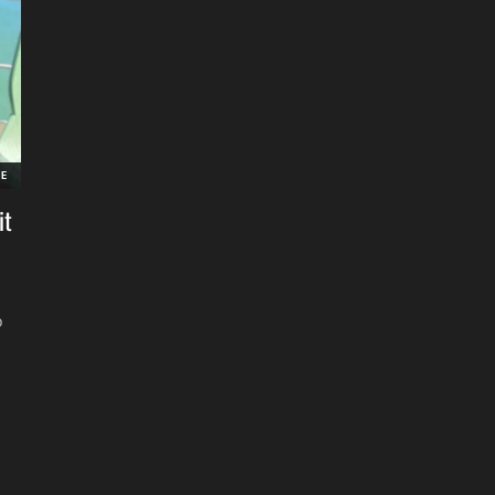
EE
it
o