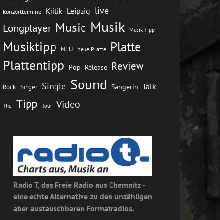
live
Leipzig
Kritik
Konzerttermine
Musik
Music
Longplayer
Musik Tipp
Musiktipp
Platte
NEU
neue Platte
Plattentipp
Review
Pop
Release
Sound
Single
Talk
Rock
Sängerin
Singer
Tipp
Video
The
Tour
Radio T, das Freie Radio aus Chemnitz -
eine echte Alternative zu den unzähligen
aber austauschbaren Formatradios.