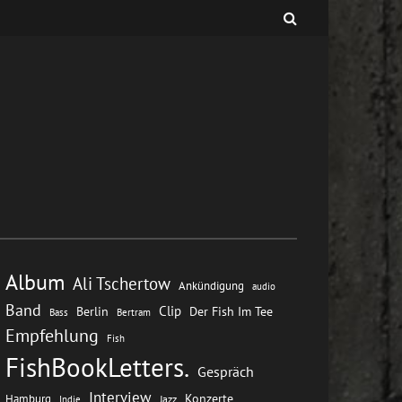
Album
Ali Tschertow
Ankündigung
audio
Band
Clip
Berlin
Der Fish Im Tee
Bass
Bertram
Empfehlung
Fish
FishBookLetters.
Gespräch
Interview
Konzerte
Hamburg
Jazz
Indie