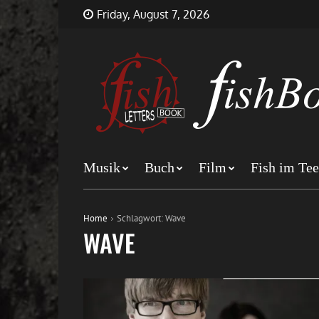
Skip
FishBookLetters
Musik,
Friday, August 7, 2026
to
Film,
content
Buch…
Musik
Buch
Film
Fish im Tee
Home
Schlagwort:
Wave
WAVE