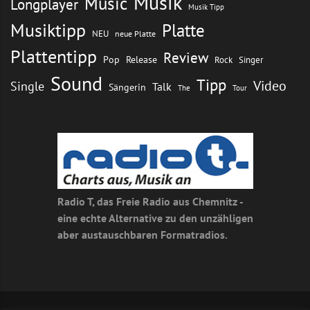
Musik
Music
Longplayer
Musik Tipp
Musiktipp
Platte
NEU
neue Platte
Plattentipp
Review
Pop
Release
Rock
Singer
Sound
Tipp
Video
Single
Talk
Sängerin
The
Tour
Radio T, das Freie Radio aus Chemnitz -
eine echte Alternative zu den unzähligen
aber austauschbaren Formatradios.