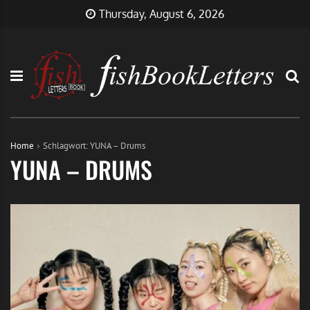
Skip
FishBookLetters
Musik,
Thursday, August 6, 2026
to
Film,
content
Buch…
Home
Schlagwort:
YUNA – Drums
YUNA – DRUMS