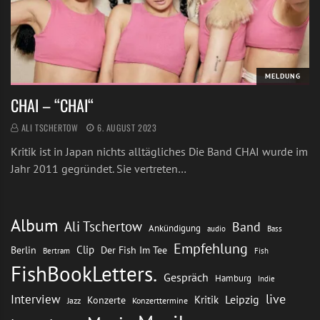
MELDUNG
CHAI – “CHAI“
ALI TSCHERTOW
6. AUGUST 2023
Kritik ist in Japan nichts alltägliches Die Band CHAI wurde im
Jahr 2011 gegründet. Sie vertreten…
Album
Ali Tschertow
Band
Ankündigung
audio
Bass
Empfehlung
Clip
Berlin
Der Fish Im Tee
Bertram
Fish
FishBookLetters.
Gespräch
Hamburg
Indie
live
Interview
Leipzig
Kritik
Konzerte
Jazz
Konzerttermine