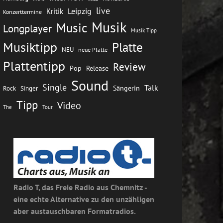
live
Leipzig
Kritik
Konzerttermine
Musik
Music
Longplayer
Musik Tipp
Musiktipp
Platte
NEU
neue Platte
Plattentipp
Review
Pop
Release
Sound
Single
Talk
Rock
Sängerin
Singer
Tipp
Video
The
Tour
Radio T, das Freie Radio aus Chemnitz -
eine echte Alternative zu den unzähligen
aber austauschbaren Formatradios.