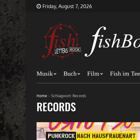
Skip
FishBookLetters
Musik,
Friday, August 7, 2026
to
Film,
content
Buch…
Musik
Buch
Film
Fish im Tee
Home
Schlagwort:
Records
RECORDS