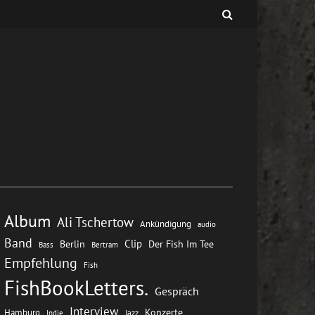
Album
Ali Tschertow
Ankündigung
audio
Band
Clip
Berlin
Der Fish Im Tee
Bass
Bertram
Empfehlung
Fish
FishBookLetters.
Gespräch
Interview
Konzerte
Hamburg
Jazz
Indie