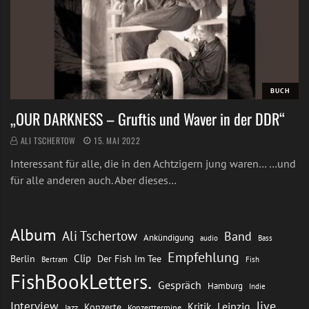
BUCH
„OUR DARKNESS – Gruftis und Waver in der DDR“
ALI TSCHERTOW
15. MAI 2022
Interessant für alle, die in den Achtzigern jung waren… …und
für alle anderen auch. Aber dieses…
Album
Ali Tschertow
Band
Ankündigung
audio
Bass
Empfehlung
Clip
Berlin
Der Fish Im Tee
Bertram
Fish
FishBookLetters.
Gespräch
Hamburg
Indie
live
Interview
Leipzig
Kritik
Konzerte
Jazz
Konzerttermine