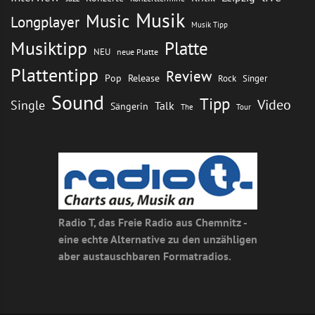
Musik
Music
Longplayer
Musik Tipp
Musiktipp
Platte
NEU
neue Platte
Plattentipp
Review
Pop
Release
Rock
Singer
Sound
Tipp
Video
Single
Talk
Sängerin
The
Tour
Radio T, das Freie Radio aus Chemnitz -
eine echte Alternative zu den unzähligen
aber austauschbaren Formatradios.