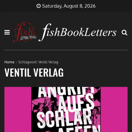
Skip
FishBookLetters
Musik,
Saturday, August 8, 2026
to
Film,
content
Buch…
Home
Schlagwort:
Ventil Verlag
VENTIL VERLAG