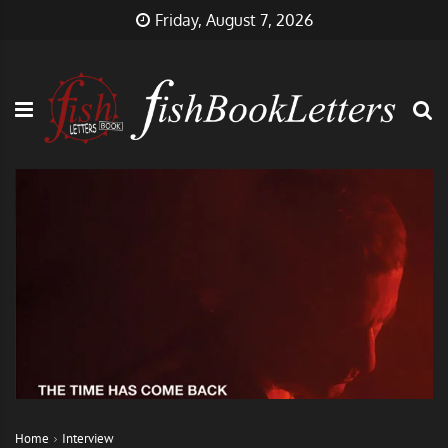
Skip
FishBookLetters
Musik,
Friday, August 7, 2026
to
Film,
content
Buch…
Home
Interview